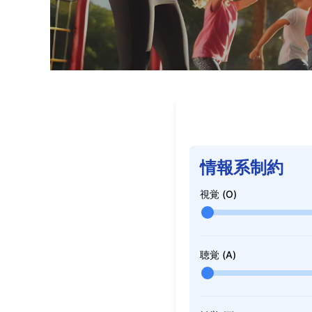
情報系制約
視覚 (O)
聴覚 (A)