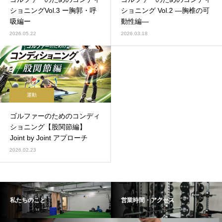
ショニングVol.3 ー胸郭・呼
ショニング Vol.2 ―胸椎の可
吸編ー
動性編―
2026.05.22
2026.03.18
運動
ゴルファーのためのコンディ
ショニング【股関節編】
Joint by Joint アプローチ
2026.02.23
私たちのこと
営業時間・アクセス